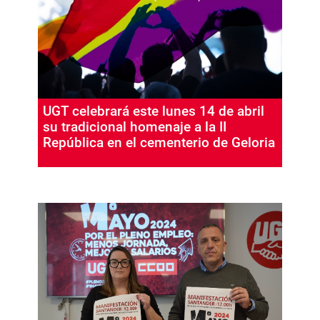
UGT celebrará este lunes 14 de abril
su tradicional homenaje a la II
República en el cementerio de Geloria