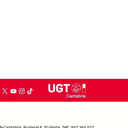
 Cantabria. Rualasal 8, 5ª planta. Telf.: 942.364.622