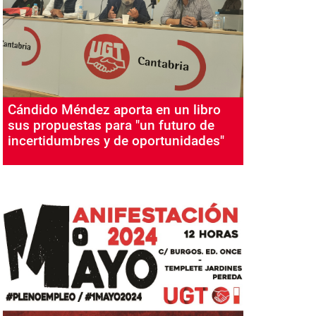
Cándido Méndez aporta en un libro
sus propuestas para "un futuro de
incertidumbres y de oportunidades"