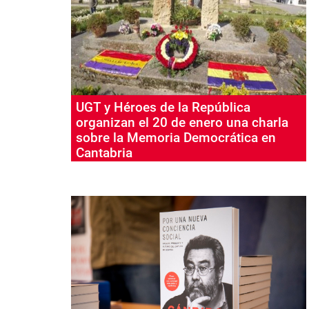
UGT y Héroes de la República
organizan el 20 de enero una charla
sobre la Memoria Democrática en
Cantabria