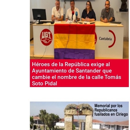
Héroes de la República exige al
Ayuntamiento de Santander que
cambie el nombre de la calle Tomás
Soto Pidal