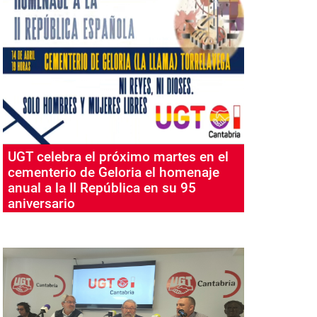
UGT celebra el próximo martes en el
cementerio de Geloria el homenaje
anual a la II República en su 95
aniversario