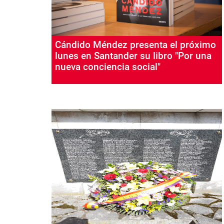
Cándido Méndez presenta el próximo
lunes en Santander su libro "Por una
nueva conciencia social"