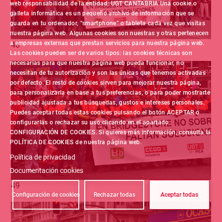
web responsabilidad de la entidad: UGT CANTABRIA Una cookie o
galleta informática es un pequeño archivo de información que se
guarda en tu ordenador, “smartphone” o tableta cada vez que visitas
nuestra página web. Algunas cookies son nuestras y otras pertenecen
a empresas externas que prestan servicios para nuestra página web.
48
Las cookies pueden ser de varios tipos: las cookies técnicas son
necesarias para que nuestra página web pueda funcionar, no
necesitan de tu autorización y son las únicas que tenemos activadas
por defecto. El resto de cookies sirven para mejorar nuestra página,
para personalizarla en base a tus preferencias, o para poder mostrarte
publicidad ajustada a tus búsquedas, gustos e intereses personales.
Puedes aceptar todas estas cookies pulsando el botón ACEPTAR o
configurarlas o rechazar su uso clicando en el apartado
CONFIGURACIÓN DE COOKIES. Si quieres más información, consulta la
POLÍTICA DE COOKIES de nuestra página web.
Política de privacidad
Documentación cookies
49
Configuración de cookies
Rechazar todas
Aceptar todas