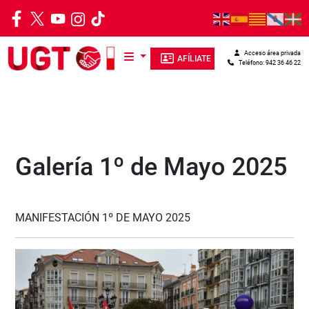
Pasar al contenido principal
Acceso área privada
AFÍLIATE
Teléfono: 942 36 46 22
Galería 1º de Mayo 2025
MANIFESTACIÓN 1º DE MAYO 2025