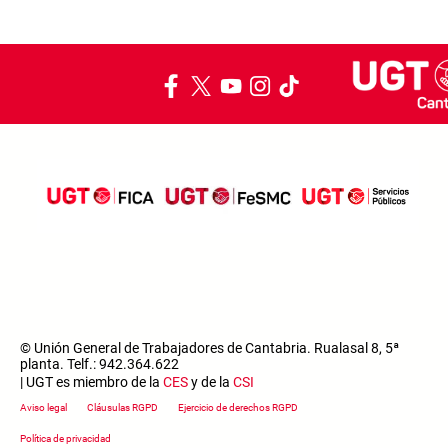
© Unión General de Trabajadores de Cantabria. Rualasal 8, 5ª
planta. Telf.: 942.364.622
| UGT es miembro de la
CES
y de la
CSI
Footer menu
Aviso legal
Cláusulas RGPD
Ejercicio de derechos RGPD
Política de privacidad