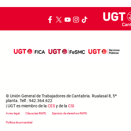
© Unión General de Trabajadores de Cantabria. Rualasal 8, 5ª
planta. Telf.: 942.364.622
| UGT es miembro de la
CES
y de la
CSI
Footer menu
Aviso legal
Cláusulas RGPD
Ejercicio de derechos RGPD
Política de privacidad