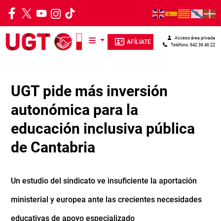
Pasar al contenido principal
Acceso área privada
AFÍLIATE
Teléfono: 942 36 46 22
UGT pide más inversión
autonómica para la
educación inclusiva pública
de Cantabria
Un estudio del sindicato ve insuficiente la aportación
ministerial y europea ante las crecientes necesidades
educativas de apoyo especializado