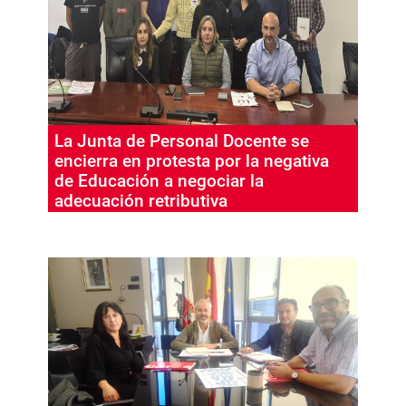
La Junta de Personal Docente se
encierra en protesta por la negativa
de Educación a negociar la
adecuación retributiva