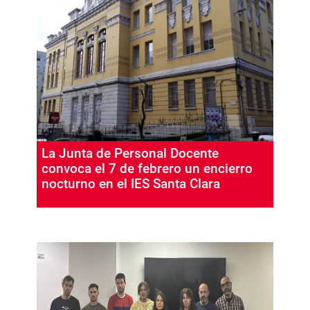
La Junta de Personal Docente
convoca el 7 de febrero un encierro
nocturno en el IES Santa Clara