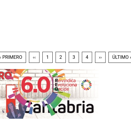
PRIMERA PÁGINA
PÁGINA ANTERIOR
PÁGINA
PÁGINA
PÁGINA
PÁGINA
SIGUIENTE PÁ
ÚLTIMA 
« PRIMERO
‹‹
1
2
3
4
››
ÚLTIMO 