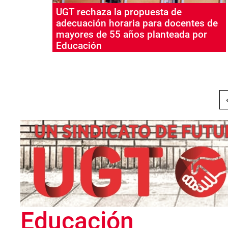
UGT rechaza la propuesta de
adecuación horaria para docentes de
mayores de 55 años planteada por
Educación
Paginación
Educación