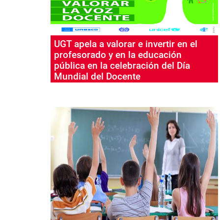
UGT apela a valorar e invertir en el
profesorado y en la educación
pública en la celebración del Día
Mundial del Docente