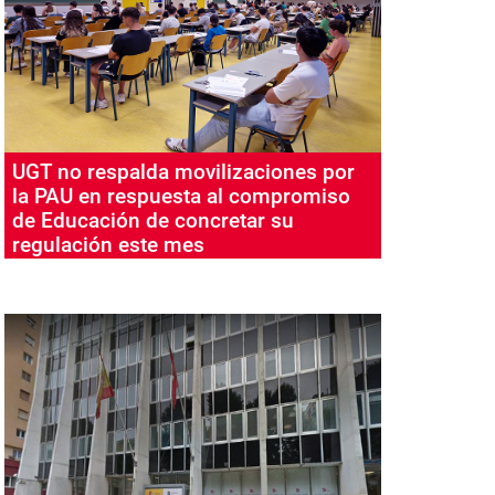
UGT no respalda movilizaciones por
la PAU en respuesta al compromiso
de Educación de concretar su
regulación este mes