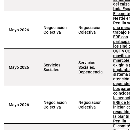
del calz
toda Esp
El comit
Nestlé e
Penilla s
Negociación
Negociación
una mes
Mayo 2026
Colectiva
Colectiva
trabajo s
ERE con
participa
los sindi
UGT y C
moviliza
miércole
Servicios
Servicios
exigir la
Mayo 2026
Sociales,
Sociales
implanta
Dependencia
sistema 
atención 
depende
Los paro
coincide
la negoci
Negociación
Negociación
ERE de N
Mayo 2026
Colectiva
Colectiva
inician c
respaldo 
la planti
Penilla
El comit