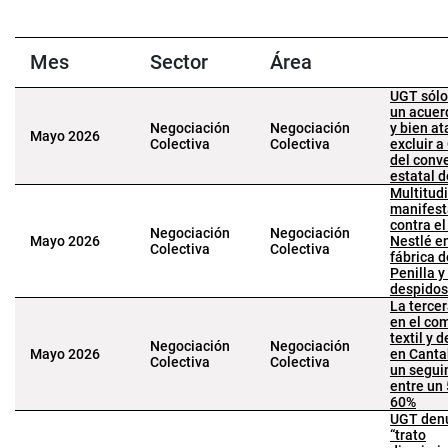
Mes
Sector
Área
UGT sólo
un acuer
Negociación
Negociación
y bien at
Mayo 2026
Colectiva
Colectiva
excluir a
del conv
estatal 
Multitud
manifest
contra el
Negociación
Negociación
Mayo 2026
Nestlé e
Colectiva
Colectiva
fábrica d
Penilla y
despido
La terce
en el co
textil y 
Negociación
Negociación
Mayo 2026
en Canta
Colectiva
Colectiva
un segui
entre un 
60%
UGT den
“trato