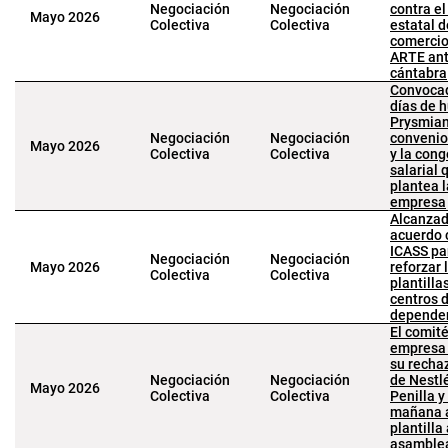
Negociación
Negociación
contra e
Mayo 2026
Colectiva
Colectiva
estatal d
comercio 
ARTE ant
cántabra
Convocad
días de 
Prysmian
Negociación
Negociación
convenio
Mayo 2026
Colectiva
Colectiva
y la cong
salarial 
plantea l
empresa
Alcanzad
acuerdo 
ICASS pa
Negociación
Negociación
Mayo 2026
reforzar 
Colectiva
Colectiva
plantilla
centros 
depende
El comit
empresa 
su recha
Negociación
Negociación
de Nestl
Mayo 2026
Colectiva
Colectiva
Penilla 
mañana a
plantilla
asamble