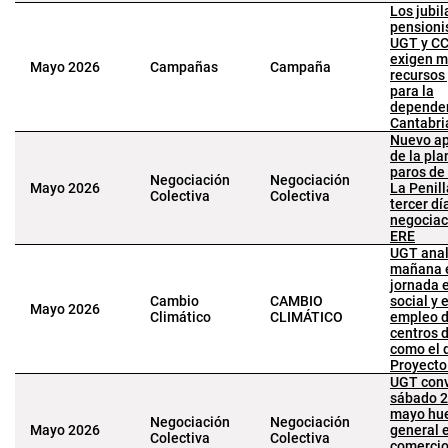
Los jubil
pensioni
UGT y C
exigen 
Mayo 2026
Campañas
Campaña
recursos
para la
depende
Cantabri
Nuevo ap
de la plan
paros de
Negociación
Negociación
Mayo 2026
La Penill
Colectiva
Colectiva
tercer dí
negociac
ERE
UGT anal
mañana 
jornada 
Cambio
CAMBIO
social y 
Mayo 2026
Climático
CLIMÁTICO
empleo d
centros 
como el 
Proyecto
UGT conv
sábado 2
mayo hu
Negociación
Negociación
Mayo 2026
general e
Colectiva
Colectiva
comercio 