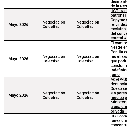
desmant
de la Re
UGT tras
patronal
Cepyme 
Negociación
Negociación
Mayo 2026
reivindic
Colectiva
Colectiva
excluir a
del conv
estatal 
El comit
Nestlé e
Penilla 
Negociación
Negociación
moviliza
Mayo 2026
Colectiva
Colectiva
que podr
concluir
indefinid
junio
ACAIP-U
denuncia
Dueso se
Negociación
Negociación
sin pers
Mayo 2026
Colectiva
Colectiva
médico pr
Ministeri
a una em
privada
UGT conv
lunes un
concentr