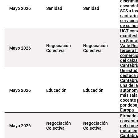
discrimi
escandal
Mayo 2026
Sanidad
Sanidad
SCS a los
sanitario
servicio
de su hu
UGT con
manifest
en Santa
Negociación
Negociación
Valle Rea
Mayo 2026
Colectiva
Colectiva
tercera h
comercio 
del calz
Cantabr
Un estud
destaca 
Cantabri
una de l
Mayo 2026
Educación
Educación
autonom
más sala
docente 
por deba
Europa
Firmado 
convenio
Negociación
Negociación
Mayo 2026
del come
Colectiva
Colectiva
metal en
Cantabr