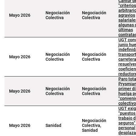
Cantur d
"criterios
arbitrari
Negociación
Negociación
Mayo 2026
agravios
Colectiva
Colectiva
salariale
algunas 
últimas
contrata
UGT conv
junio hu
indefinid
Negociación
Negociación
transpor
Mayo 2026
Colectiva
Colectiva
carretera
resuelve
coeficie
reductor
Paro tota
Prysmian
Negociación
Negociación
primer d
Mayo 2026
Colectiva
Colectiva
huelga p
"conveni
colectivo
UGT exi
"puestos
trabajo d
Negociación
seguros" 
Mayo 2026
Sanidad
Colectiva,
personal
Sanidad
desplaza