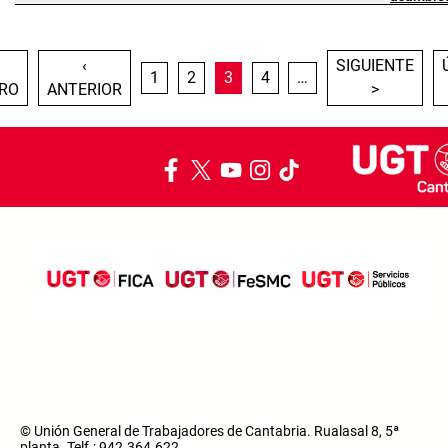
Paginación
IMERA PÁGINA
PÁGINA ANTERIOR
SIGUIENTE PÁG
‹
SIGUIENTE
PÁGINA
PÁGINA
PÁGINA ACTUAL
PÁGINA
1
2
3
4
…
RO
ANTERIOR
>
© Unión General de Trabajadores de Cantabria. Rualasal 8, 5ª
planta. Telf.: 942.364.622